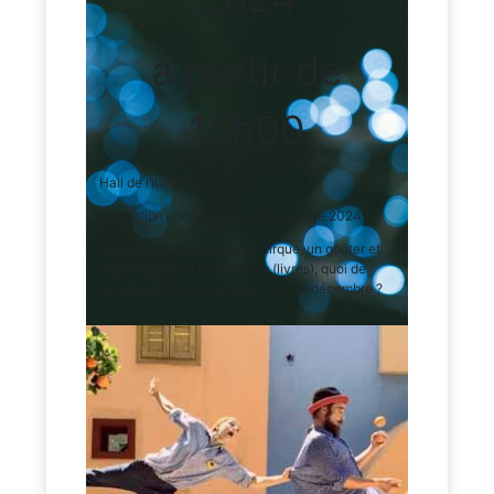
à partir de
15h00
Hall de l’IUEM
inscription obligatoire au 1 novembre 2024 !
Un sapin, un spectacle de cirque, un goûter et
une distribution de cadeaux (livres), quoi de
mieux pour commencer le mois de décembre ?