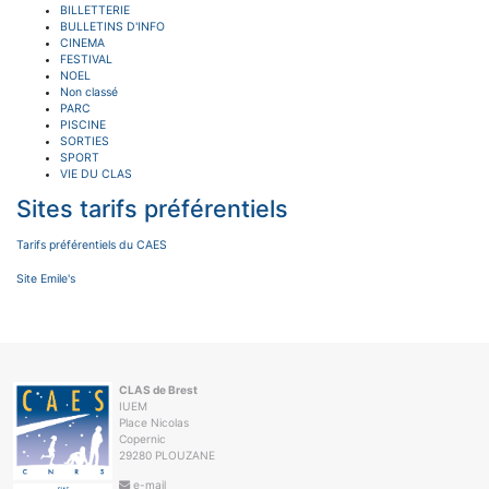
BILLETTERIE
BULLETINS D'INFO
CINEMA
FESTIVAL
NOEL
Non classé
PARC
PISCINE
SORTIES
SPORT
VIE DU CLAS
Sites tarifs préférentiels
Tarifs préférentiels du CAES
Site Emile's
CLAS de Brest
IUEM
Place Nicolas
Copernic
29280 PLOUZANE
e-mail