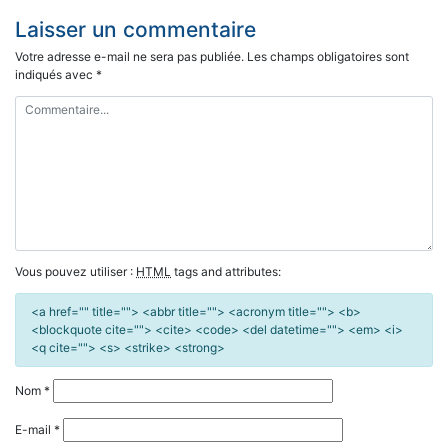
l’article
Laisser un commentaire
Votre adresse e-mail ne sera pas publiée.
Les champs obligatoires sont
indiqués avec
*
Vous pouvez utiliser :
HTML
tags and attributes:
<a href="" title=""> <abbr title=""> <acronym title=""> <b>
<blockquote cite=""> <cite> <code> <del datetime=""> <em> <i>
<q cite=""> <s> <strike> <strong>
Nom
*
E-mail
*