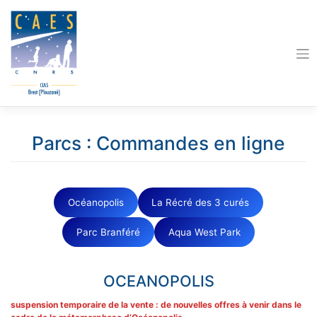
Skip
to
content
Parcs : Commandes en ligne
Océanopolis
La Récré des 3 curés
Parc Branféré
Aqua West Park
OCEANOPOLIS
suspension temporaire de la vente : de nouvelles offres à venir dans le