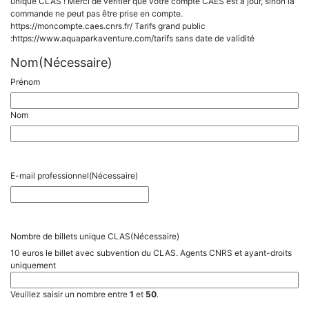
unique CLAS ! Merci de vérifier que votre compte CAES est à jour, sinon la
commande ne peut pas être prise en compte.
https://moncompte.caes.cnrs.fr/ Tarifs grand public
:https://www.aquaparkaventure.com/tarifs sans date de validité
Nom
(Nécessaire)
Prénom
Nom
E-mail professionnel
(Nécessaire)
Nombre de billets unique CLAS
(Nécessaire)
10 euros le billet avec subvention du CLAS. Agents CNRS et ayant-droits
uniquement
Veuillez saisir un nombre entre
1
et
50
.