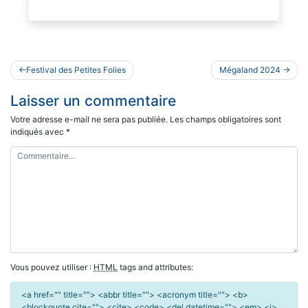
Navigation
Festival des Petites Folies
Mégaland 2024
de
Laisser un commentaire
l’article
Votre adresse e-mail ne sera pas publiée.
Les champs obligatoires sont
indiqués avec
*
Vous pouvez utiliser :
HTML
tags and attributes:
<a href="" title=""> <abbr title=""> <acronym title=""> <b>
<blockquote cite=""> <cite> <code> <del datetime=""> <em> <i>