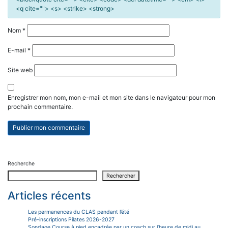
<q cite=""> <s> <strike> <strong>
Nom
*
E-mail
*
Site web
Enregistrer mon nom, mon e-mail et mon site dans le navigateur pour mon
prochain commentaire.
Recherche
Rechercher
Articles récents
Les permanences du CLAS pendant l’été
Pré-inscriptions Pilates 2026-2027
Sondage Course à pied encadrée par un coach sur l’heure de midi au