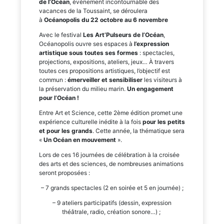
de l’Océan
, événement incontournable des
vacances de la Toussaint, se déroulera
à
Océanopolis du 22 octobre au 6 novembre
Avec le festival
Les Art’Pulseurs de l’Océan
,
Océanopolis ouvre ses espaces à
l’expression
artistique sous toutes ses formes
: spectacles,
projections, expositions, ateliers, jeux… À travers
toutes ces propositions artistiques, l’objectif est
commun :
émerveiller et sensibiliser
les visiteurs à
la préservation du milieu marin.
Un engagement
pour l’Océan !
Entre Art et Science, cette 2ème édition promet une
expérience culturelle inédite à la fois
pour les petits
et pour les grands
. Cette année, la thématique sera
«
Un Océan en mouvement
».
Lors de ces 16 journées de célébration à la croisée
des arts et des sciences, de nombreuses animations
seront proposées :
– 7 grands spectacles (2 en soirée et 5 en journée) ;
– 9 ateliers participatifs (dessin, expression
théâtrale, radio, création sonore…) ;