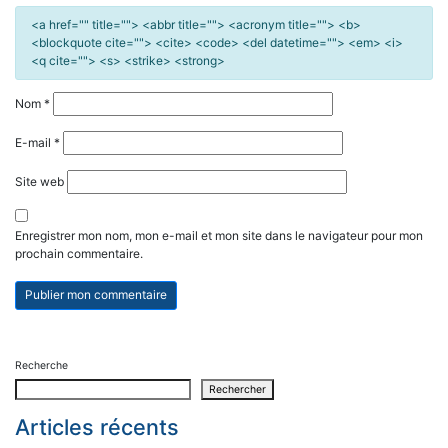
<a href="" title=""> <abbr title=""> <acronym title=""> <b>
<blockquote cite=""> <cite> <code> <del datetime=""> <em> <i>
<q cite=""> <s> <strike> <strong>
Nom
*
E-mail
*
Site web
Enregistrer mon nom, mon e-mail et mon site dans le navigateur pour mon
prochain commentaire.
Recherche
Rechercher
Articles récents